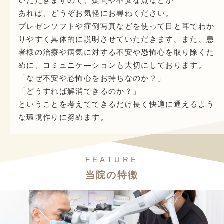
いただきますので、疑問や不安な点などが
あれば、どうぞお気軽にお尋ねください。
プレゼンソフトや症例写真などを使って
目と耳でわか
りやすく具体的に説明させていただきます。
また、患
者様の治療や病気に対する不安や恐怖心を
取り除くた
めに、コミュニケ―ションも
大切にしております。
「なぜ不安や恐怖心をお持ちなのか？」
「どうすれば解消できるのか？」
ということを考えて
できるだけ長く快適に通えるよう
な
環境作りに努めます。
FEATURE
当院の特徴