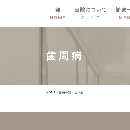
当院について
診療
HOME
CLINIC
ME
医院概要
歯周病
医院紹介
院長・スタッフ
紹介
HOME
診療一覧
歯周病
歯科医院様へ