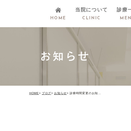
当院について
診療
HOME
CLINIC
ME
医院概要
お知らせ
医院紹介
院長・スタッフ
紹介
HOME
ブログ
お知らせ
診療時間変更のお知らせ
歯科医院様へ